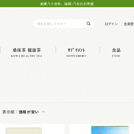
創業八十余年、福岡･八女のお茶屋
ログイン
会員登
桑抹茶 健康茶
ｻﾌﾟﾘﾒﾝﾄ
食品
KUWA HEALTHY TEA
SUPPLEMENT
FOOD
表示順：
価格が安い