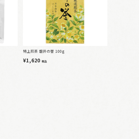
特上煎茶 磐井の誉 100g
¥1,620
税込