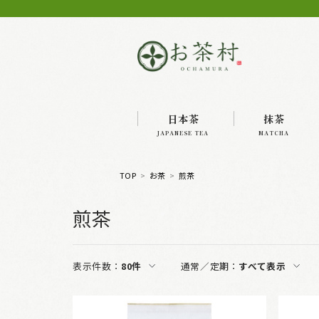
日本茶
抹茶
JAPANESE TEA
MATCHA
TOP
お茶
煎茶
煎茶
表示件数：
80件
通常／定期：
すべて表示