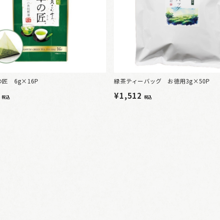
匠 6g×16P
緑茶ティーバッグ お徳用3g×50P
0
¥1,512
税込
税込