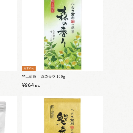
おすすめ
特上煎茶 森の香り 100g
¥864
税込