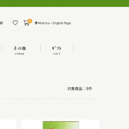
0
🌍 Matcha – English Page
録
その他
ｷﾞﾌﾄ
OTHER
GIFT
対象商品：
9件