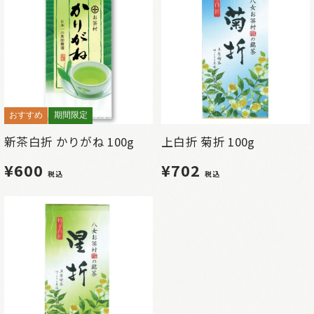
おすすめ
期間限定
新茶白折 かりがね 100g
上白折 菊折 100g
¥600
¥702
税込
税込