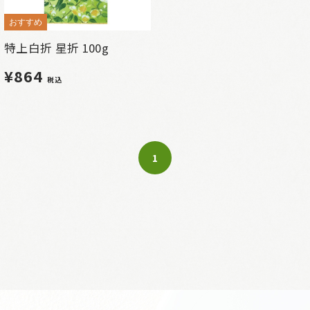
おすすめ
特上白折 星折 100g
¥864
税込
1