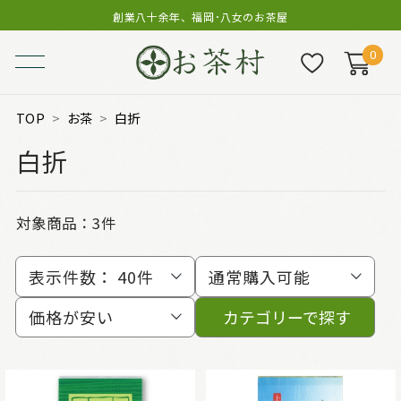
創業八十余年、福岡･八女のお茶屋
0
TOP
お茶
白折
白折
対象商品：
3件
表示件数：
40件
通常購入可能
価格が安い
カテゴリーで探す