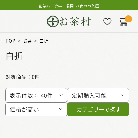
創業八十余年、福岡･八女のお茶屋
0
TOP
お茶
白折
白折
対象商品：0件
表示件数：
40件
定期購入可能
価格が高い
カテゴリーで探す