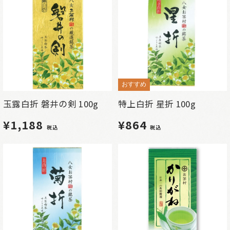
おすすめ
玉露白折 磐井の剣 100g
特上白折 星折 100g
¥1,188
¥864
税込
税込