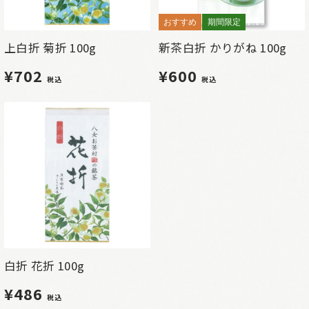
おすすめ
期間限定
上白折 菊折 100g
新茶白折 かりがね 100g
¥702
¥600
税込
税込
白折 花折 100g
¥486
税込