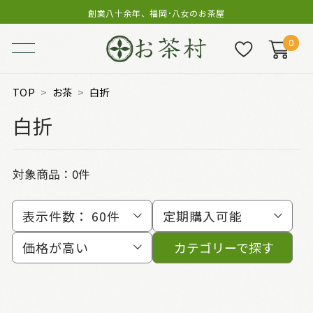
創業八十余年、福岡･八女のお茶屋
0
TOP
お茶
白折
白折
対象商品：0件
表示件数：
60件
定期購入可能
価格が高い
カテゴリーで探す