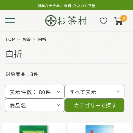
創業八十余年、福岡･八女のお茶屋
0
TOP
お茶
白折
白折
対象商品：
3件
表示件数：
80件
すべて表示
商品名
カテゴリーで探す