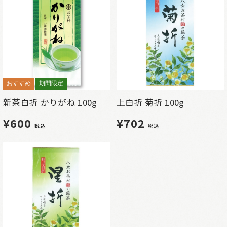
おすすめ
期間限定
新茶白折 かりがね 100g
上白折 菊折 100g
¥600
¥702
税込
税込