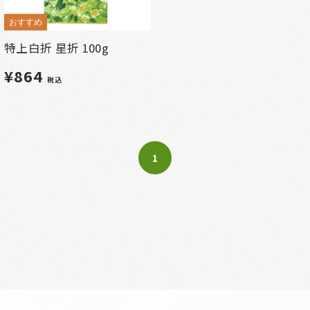
おすすめ
特上白折 星折 100g
¥864
税込
1