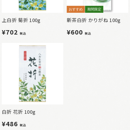
おすすめ
期間限定
上白折 菊折 100g
新茶白折 かりがね 100g
¥702
¥600
税込
税込
白折 花折 100g
¥486
税込