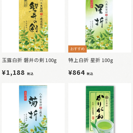
おすすめ
玉露白折 磐井の剣 100g
特上白折 星折 100g
¥1,188
¥864
税込
税込