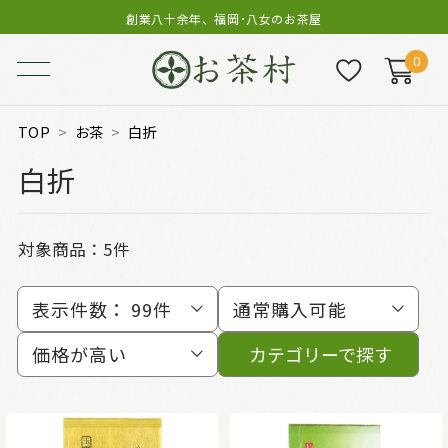
創業八十余年、福岡･八女のお茶屋
0
TOP
お茶
白折
白折
対象商品：
5件
表示件数：
99件
通常購入可能
価格が高い
カテゴリーで探す