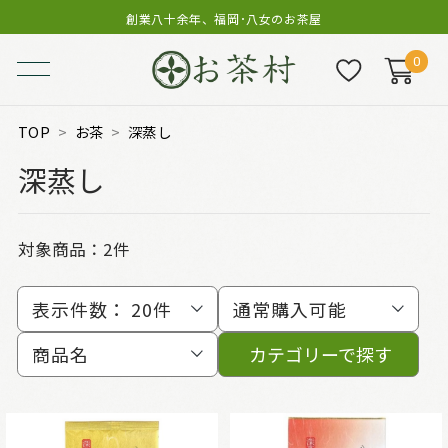
創業八十余年、福岡･八女のお茶屋
0
TOP
お茶
深蒸し
深蒸し
対象商品：
2件
表示件数：
20件
通常購入可能
商品名
カテゴリーで探す