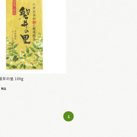
磐井の里 100g
8
税込
1