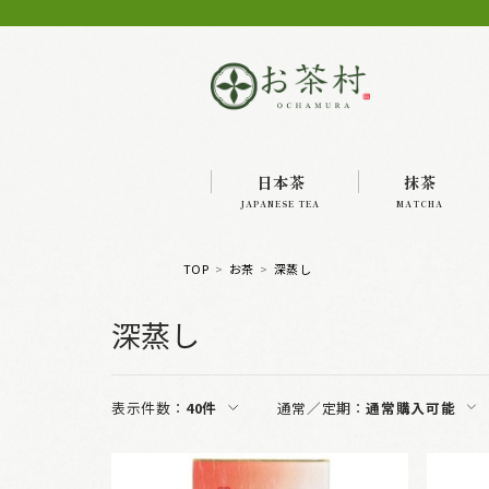
日本茶
抹茶
JAPANESE TEA
MATCHA
TOP
お茶
深蒸し
深蒸し
表示件数：
40件
通常／定期：
通常購入可能