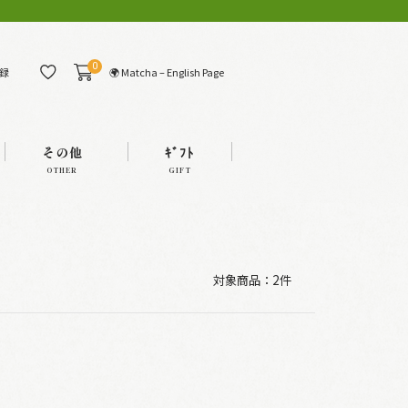
0
🌍 Matcha – English Page
録
その他
ｷﾞﾌﾄ
OTHER
GIFT
対象商品：
2件