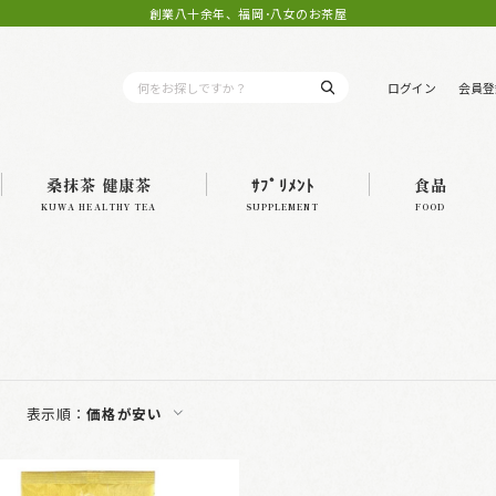
創業八十余年、福岡･八女のお茶屋
ログイン
会員登
桑抹茶 健康茶
ｻﾌﾟﾘﾒﾝﾄ
食品
KUWA HEALTHY TEA
SUPPLEMENT
FOOD
表示順：
価格が安い