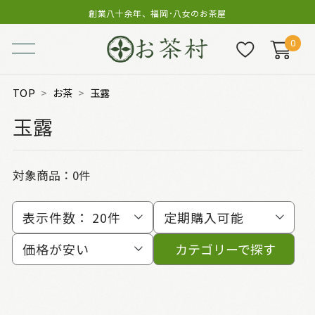
創業八十余年、福岡･八女のお茶屋
0
TOP
お茶
玉露
玉露
対象商品：0件
表示件数：
20件
定期購入可能
価格が安い
カテゴリーで探す