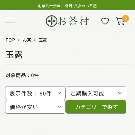
創業八十余年、福岡･八女のお茶屋
0
TOP
お茶
玉露
玉露
対象商品：0件
表示件数：
60件
定期購入可能
価格が安い
カテゴリーで探す