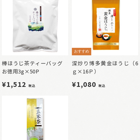
おすすめ
棒ほうじ茶ティーバッグ
深炒り博多黄金ほうじ（6
お徳用3g×50P
ｇ×16Ｐ）
¥1,512
¥1,080
税込
税込