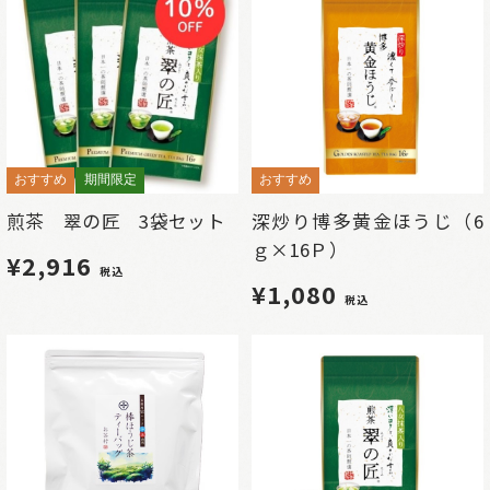
おすすめ
期間限定
おすすめ
煎茶 翠の匠 3袋セット
深炒り博多黄金ほうじ（6
ｇ×16Ｐ）
¥2,916
税込
¥1,080
税込