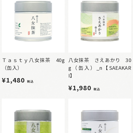
Ｔａｓｔｙ八女抹茶 40g
八女抹茶 さえあかり 30
（缶入）
g（缶入）_n【SAEAKAR
I】
¥1,480
税込
¥1,980
税込