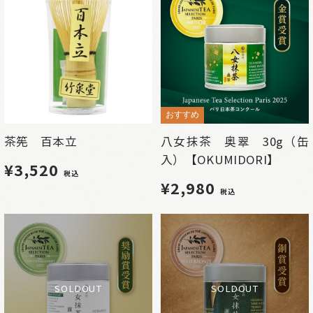
おすすめ
茶筅 百本立
八女抹茶 奥翠 30g（缶
入）【OKUMIDORI】
¥3,520
税込
¥2,980
税込
SOLDOUT
SOLDOUT