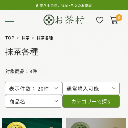
創業八十余年、福岡･八女のお茶屋
0
TOP
抹茶
抹茶各種
抹茶各種
対象商品：
8件
表示件数：
20件
通常購入可能
商品名
カテゴリーで探す