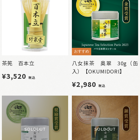
おすすめ
茶筅 百本立
八女抹茶 奥翠 30g（缶
入）【OKUMIDORI】
¥3,520
税込
¥2,980
税込
SOLDOUT
SOLDOUT