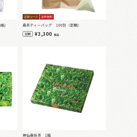
定期コース
送料無料
価格)
桑茶ティーバッグ 100包（定期）
¥
3,300
定期
税込
神仙桑抹茶 1箱