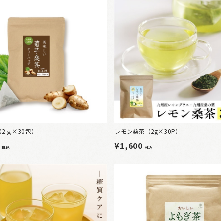
2ｇ×30包）
レモン桑茶（2g×30P）
0
¥1,600
税込
税込