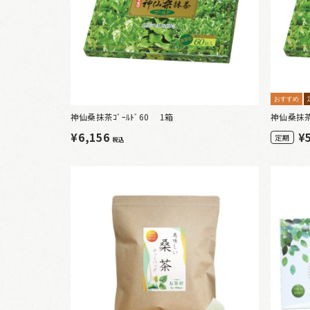
おすすめ
神仙桑抹茶ｺﾞｰﾙﾄﾞ60 1箱
神仙桑抹茶
¥6,156
¥
定期
税込