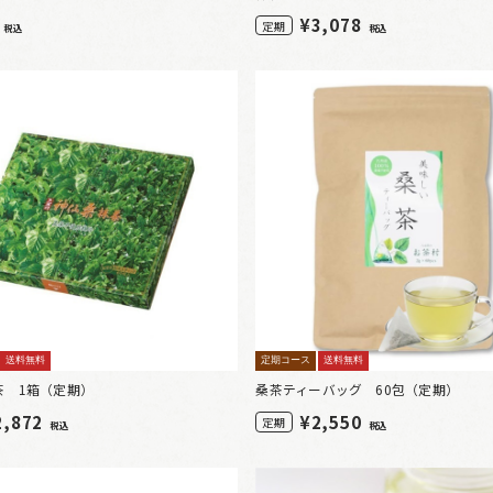
0
¥
3,078
定期
税込
税込
送料無料
定期コース
送料無料
茶 1箱（定期）
桑茶ティーバッグ 60包（定期）
2,872
¥
2,550
定期
税込
税込