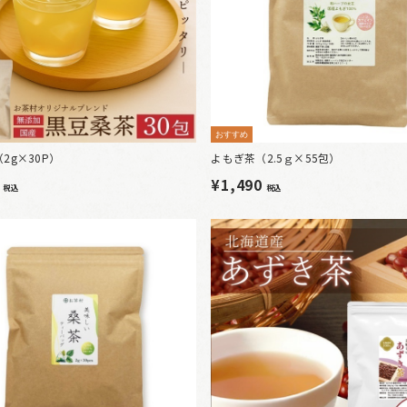
おすすめ
2g×30P）
よもぎ茶（2.5ｇ×55包）
0
¥1,490
税込
税込