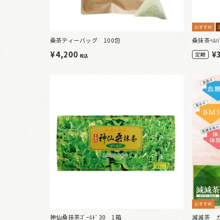
おすすめ
桑茶ティーバッグ 100包
桑抹茶ﾍﾙﾊ
¥4,200
¥
定期
税込
おすすめ
神仙桑抹茶ｺﾞｰﾙﾄﾞ30 1箱
減減茶 