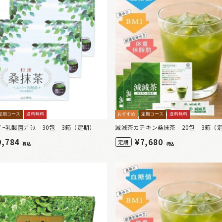
定期コース
送料無料
おすすめ
定期コース
送料無料
ﾊﾟｰ乳酸菌ﾌﾟﾗｽ 30包 3箱（定期）
減減茶カテキン桑抹茶 20包 3箱（
9,784
¥
7,680
定期
税込
税込