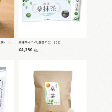
期）_m
桑抹茶ﾍﾙﾊﾟｰ乳酸菌ﾌﾟﾗｽ 30包
¥4,350
税込