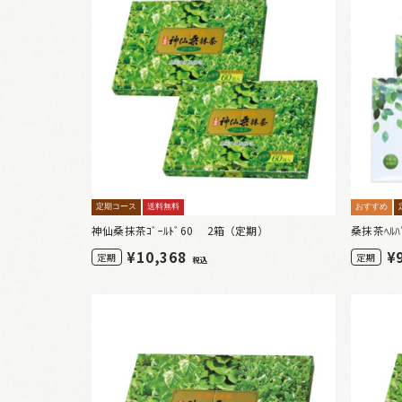
定期コース
送料無料
おすすめ
神仙桑抹茶ｺﾞｰﾙﾄﾞ60 2箱（定期）
桑抹茶ﾍﾙ
¥
10,368
¥
定期
定期
税込