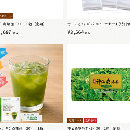
定期コース
ﾟｰ乳酸菌ﾌﾟﾗｽ 30包（定期）
母ごころﾃｨｰﾊﾟｯｸ 30p 3本セット(特別
3,697
¥3,564
税込
税込
定期コース
送料無料
カテキン桑抹茶 20包 1箱
神仙桑抹茶ｺﾞｰﾙﾄﾞ30 1箱（定期）