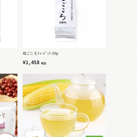
母ごころﾃｨｰﾊﾟｯｸ 30p
¥1,458
税込