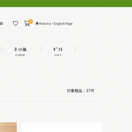
0
🌍 Matcha – English Page
録
その他
ｷﾞﾌﾄ
OTHER
GIFT
対象商品：
37件