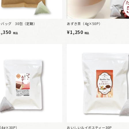
ーバッグ 30包（定期）
あずき茶（4g×50P）
1,350
¥1,250
税込
税込
4g×30P）
おいしいルイボスティー30P