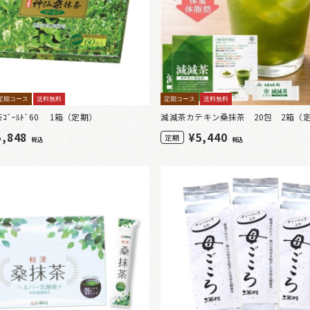
定期コース
送料無料
定期コース
送料無料
ｺﾞｰﾙﾄﾞ60 1箱（定期）
減減茶カテキン桑抹茶 20包 2箱（定
5,848
¥
5,440
定期
税込
税込