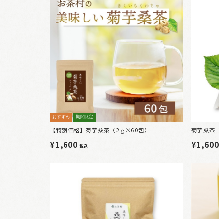
おすすめ
期間限定
【特別価格】菊芋桑茶（2ｇ×60包）
菊芋桑茶（
¥1,600
¥1,60
税込