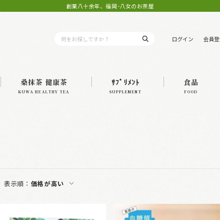
創業八十余年、福岡･八女のお茶屋
ログイン
会員登
桑抹茶 健康茶
ｻﾌﾟﾘﾒﾝﾄ
食品
KUWA HEALTHY TEA
SUPPLEMENT
FOOD
表示順：
価格が高い