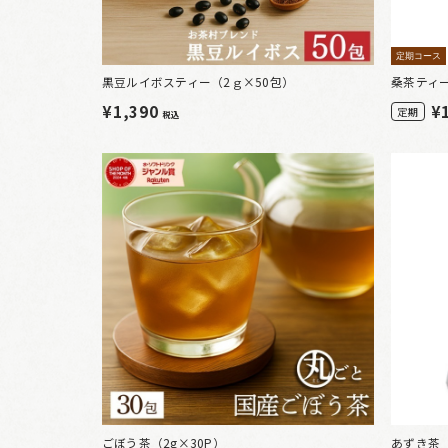
定期コース
黒豆ルイボスティー（2ｇ×50包）
桑茶ティ
¥1,390
¥
定期
税込
ごぼう茶（2g×30P）
あずき茶（