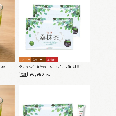
おすすめ
定期コース
送料無料
定期）
桑抹茶ﾍﾙﾊﾟｰ乳酸菌ﾌﾟﾗｽ 30包 2箱（定期）
¥
6,960
定期
税込