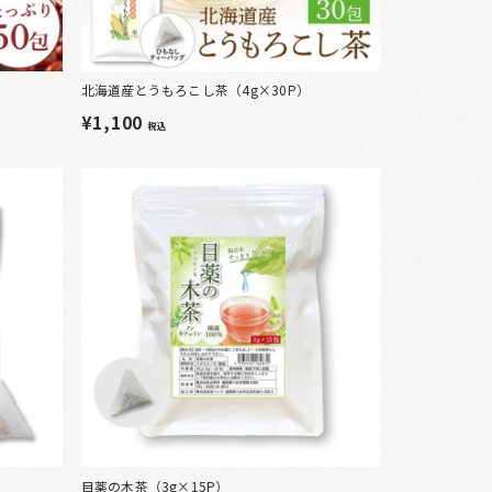
北海道産とうもろこし茶（4g×30P）
¥1,100
税込
目薬の木茶（3g×15P）