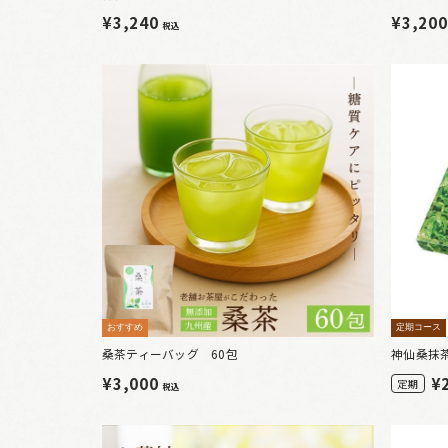
¥3,240
¥3,20
税込
おすすめ
定期コース
桑茶ティーバッグ 60包
神仙桑抹
¥3,000
¥
定期
税込