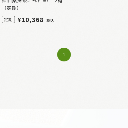
神仙桑抹茶ｺﾞｰﾙﾄﾞ60 2箱
（定期）
¥
10,368
定期
税込
1