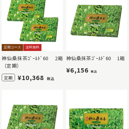
定期コース
送料無料
神仙桑抹茶ｺﾞｰﾙﾄﾞ60 2箱
神仙桑抹茶ｺﾞｰﾙﾄﾞ60 1箱
（定期）
¥6,156
税込
¥
10,368
定期
税込