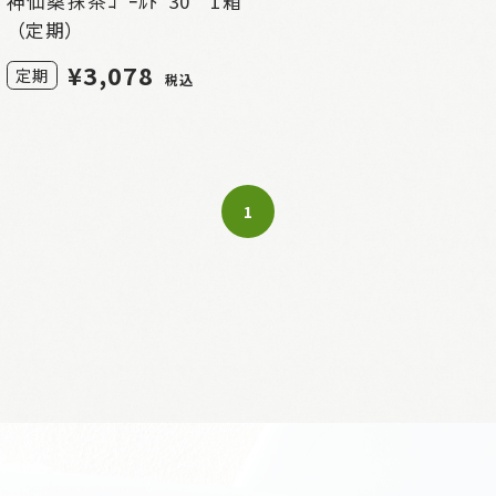
神仙桑抹茶ｺﾞｰﾙﾄﾞ30 1箱
（定期）
¥
3,078
定期
税込
1