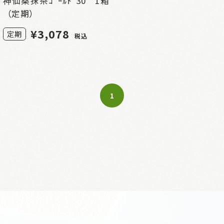
神仙桑抹茶ｺﾞｰﾙﾄﾞ30 1箱
（定期）
¥
3,078
定期
税込
1