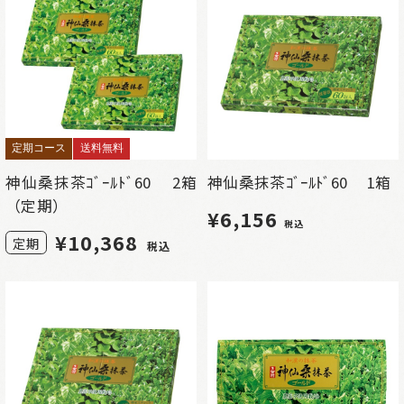
定期コース
送料無料
神仙桑抹茶ｺﾞｰﾙﾄﾞ60 2箱
神仙桑抹茶ｺﾞｰﾙﾄﾞ60 1箱
（定期）
¥6,156
税込
¥
10,368
定期
税込