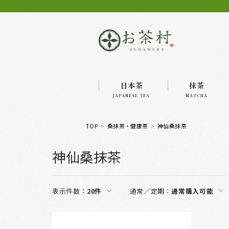
日本茶
抹茶
JAPANESE TEA
MATCHA
TOP
桑抹茶・健康茶
神仙桑抹茶
神仙桑抹茶
表示件数：
20件
通常／定期：
通常購入可能