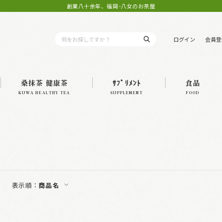
創業八十余年、福岡･八女のお茶屋
ログイン
会員登
桑抹茶 健康茶
ｻﾌﾟﾘﾒﾝﾄ
食品
KUWA HEALTHY TEA
SUPPLEMENT
FOOD
表示順：
商品名