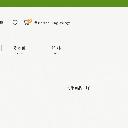
0
🌍 Matcha – English Page
録
その他
ｷﾞﾌﾄ
OTHER
GIFT
対象商品：
1件