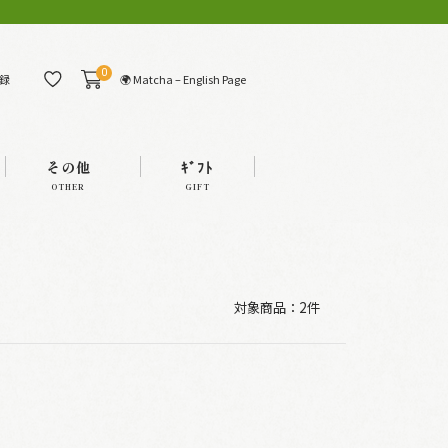
0
🌍 Matcha – English Page
録
その他
ｷﾞﾌﾄ
OTHER
GIFT
対象商品：
2件