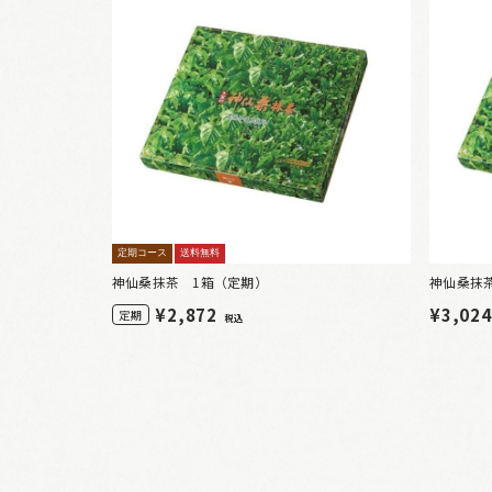
定期コース
送料無料
神仙桑抹茶 1箱（定期）
神仙桑抹
¥
2,872
¥3,02
定期
税込