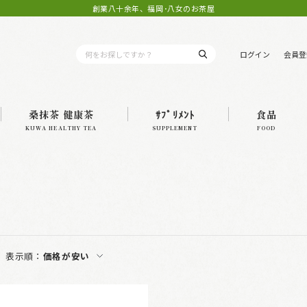
創業八十余年、福岡･八女のお茶屋
ログイン
会員登
桑抹茶 健康茶
ｻﾌﾟﾘﾒﾝﾄ
食品
KUWA HEALTHY TEA
SUPPLEMENT
FOOD
表示順：
価格が安い