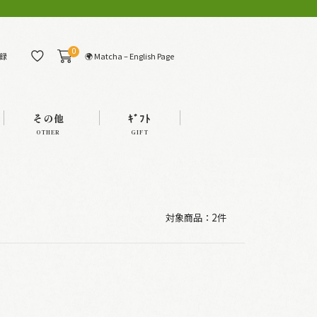
0
🌍 Matcha – English Page
録
その他
ｷﾞﾌﾄ
OTHER
GIFT
対象商品：
2件