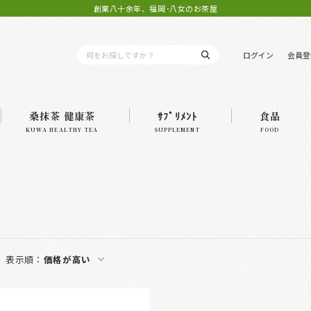
創業八十余年、福岡･八女のお茶屋
ログイン
会員登
桑抹茶 健康茶
ｻﾌﾟﾘﾒﾝﾄ
食品
KUWA HEALTHY TEA
SUPPLEMENT
FOOD
表示順：
価格が高い