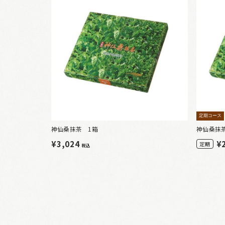
定期コース
神仙桑抹茶 1箱
神仙桑抹
¥3,024
¥
定期
税込