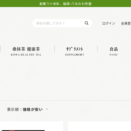
創業八十余年、福岡･八女のお茶屋
ログイン
会員登
桑抹茶 健康茶
ｻﾌﾟﾘﾒﾝﾄ
食品
KUWA HEALTHY TEA
SUPPLEMENT
FOOD
表示順：
価格が安い