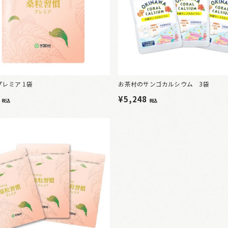
レミア 1袋
お茶村のサンゴカルシウム 3袋
0
¥5,248
税込
税込