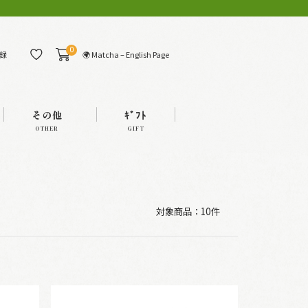
0
🌍 Matcha – English Page
録
その他
ｷﾞﾌﾄ
OTHER
GIFT
対象商品：
10件