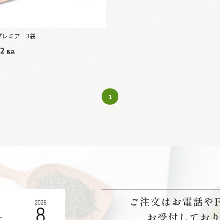
プレミア 3袋
22
税込
1