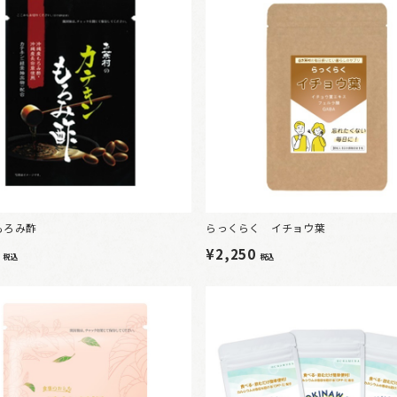
もろみ酢
らっくらく イチョウ葉
8
¥2,250
税込
税込