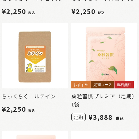
¥2,250
¥2,250
税込
税込
おすすめ
定期コース
送料無料
らっくらく ルテイン
桑粒習慣プレミア（定期）
1袋
¥2,250
税込
¥
3,888
定期
税込