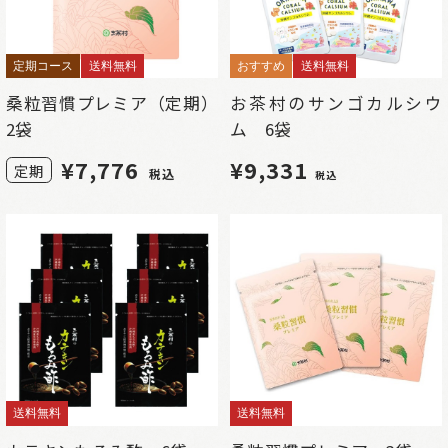
定期コース
送料無料
おすすめ
送料無料
桑粒習慣プレミア（定期）
お茶村のサンゴカルシウ
2袋
ム 6袋
¥
7,776
¥9,331
定期
税込
税込
送料無料
送料無料