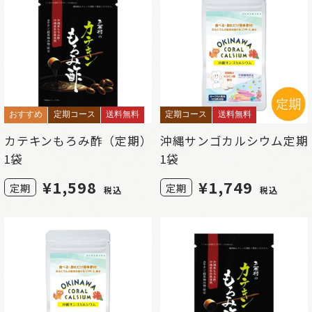
おすすめ
定期コース
送料無料
定期コース
送料無料
カテキンもろみ酢（定期）
沖縄サンゴカルシウム定期
1袋
1袋
¥
1,598
¥
1,749
定期
定期
税込
税込