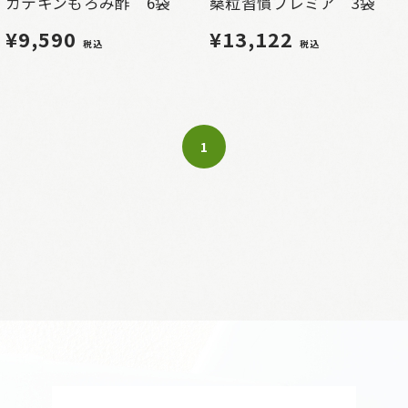
カテキンもろみ酢 6袋
桑粒習慣プレミア 3袋
¥9,590
¥13,122
税込
税込
1