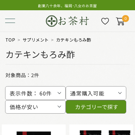
創業八十余年、福岡･八女のお茶屋
0
TOP
サプリメント
カテキンもろみ酢
カテキンもろみ酢
対象商品：
2件
表示件数：
60件
通常購入可能
価格が安い
カテゴリーで探す