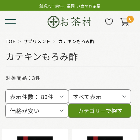
創業八十余年、福岡･八女のお茶屋
0
TOP
サプリメント
カテキンもろみ酢
カテキンもろみ酢
対象商品：
3件
表示件数：
80件
すべて表示
価格が安い
カテゴリーで探す