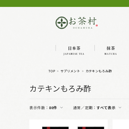
日本茶
抹茶
JAPANESE TEA
MATCHA
TOP
サプリメント
カテキンもろみ酢
カテキンもろみ酢
表示件数：
80件
通常／定期：
すべて表示