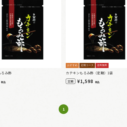
おすすめ
定期コース
送料無料
もろみ酢
カテキンもろみ酢（定期）1袋
8
¥
1,598
定期
税込
税込
1