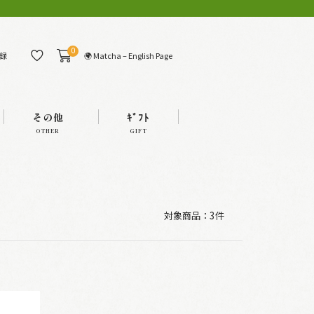
0
🌍 Matcha – English Page
録
その他
ｷﾞﾌﾄ
OTHER
GIFT
対象商品：
3件