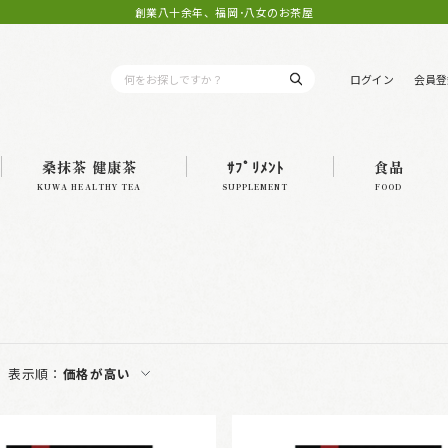
創業八十余年、福岡･八女のお茶屋
ログイン
会員登
桑抹茶 健康茶
ｻﾌﾟﾘﾒﾝﾄ
食品
KUWA HEALTHY TEA
SUPPLEMENT
FOOD
表示順：
価格が高い