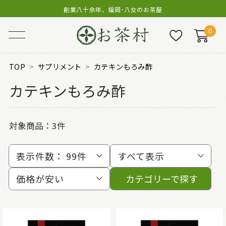
創業八十余年、福岡･八女のお茶屋
0
TOP
サプリメント
カテキンもろみ酢
カテキンもろみ酢
対象商品：
3件
表示件数：
99件
すべて表示
価格が安い
カテゴリーで探す