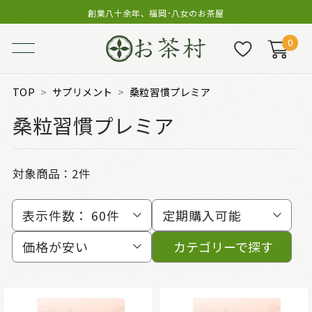
創業八十余年、福岡･八女のお茶屋
0
TOP
サプリメント
桑粒習慣プレミア
桑粒習慣プレミア
対象商品：
2件
表示件数：
60件
定期購入可能
価格が安い
カテゴリーで探す