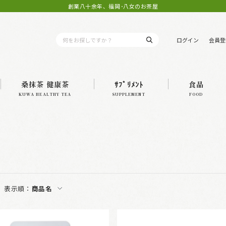
創業八十余年、福岡･八女のお茶屋
ログイン
会員登
桑抹茶 健康茶
ｻﾌﾟﾘﾒﾝﾄ
食品
KUWA HEALTHY TEA
SUPPLEMENT
FOOD
表示順：
商品名