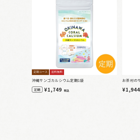
定期コース
送料無料
沖縄サンゴカルシウム定期1袋
お茶村の
¥
1,749
¥1,94
定期
税込