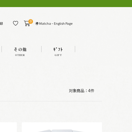
0
🌍 Matcha – English Page
録
その他
ｷﾞﾌﾄ
OTHER
GIFT
対象商品：
4件