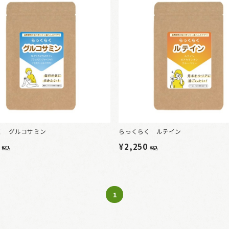
く グルコサミン
らっくらく ルテイン
0
¥2,250
税込
税込
1