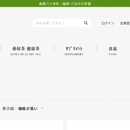
創業八十余年、福岡･八女のお茶屋
ログイン
会員登
桑抹茶 健康茶
ｻﾌﾟﾘﾒﾝﾄ
食品
KUWA HEALTHY TEA
SUPPLEMENT
FOOD
表示順：
価格が高い