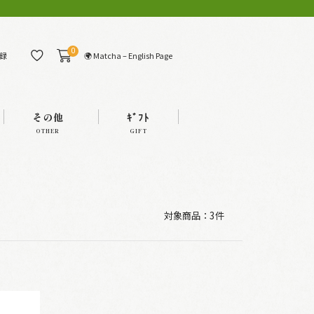
0
🌍 Matcha – English Page
録
その他
ｷﾞﾌﾄ
OTHER
GIFT
対象商品：
3件