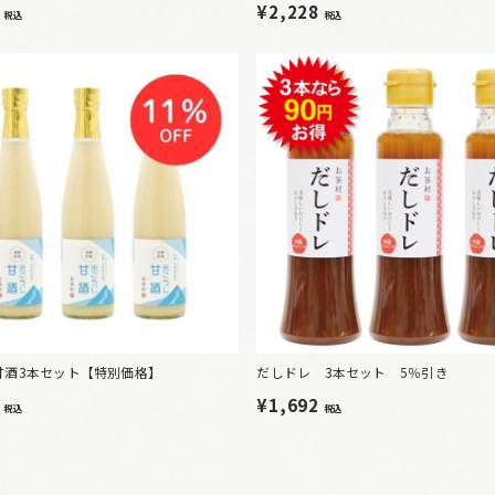
0
¥2,228
税込
税込
甘酒3本セット【特別価格】
だしドレ 3本セット 5％引き
6
¥1,692
税込
税込