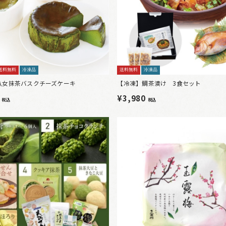
送料無料
冷凍品
送料無料
冷凍品
八女抹茶バスクチーズケーキ
【冷凍】鯛茶漬け 3食セット
0
¥3,980
税込
税込