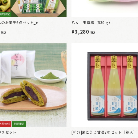
期間限定
のお菓子6点セット_e
八女 玉露梅（530ｇ）
0
¥3,280
税込
税込
送料無料
期間限定
やきセット
[ｷﾞﾌﾄ]米こうじ甘酒3本セット［箱入］