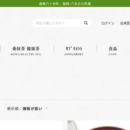
創業八十余年、福岡･八女のお茶屋
ログイン
会員登
桑抹茶 健康茶
ｻﾌﾟﾘﾒﾝﾄ
食品
KUWA HEALTHY TEA
SUPPLEMENT
FOOD
表示順：
価格が高い