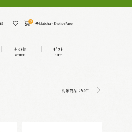
0
🌍 Matcha – English Page
録
その他
ｷﾞﾌﾄ
OTHER
GIFT
対象商品：
54件