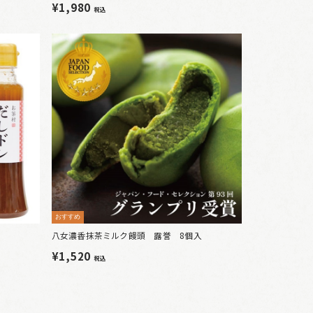
¥1,980
税込
おすすめ
八女濃香抹茶ミルク饅頭 露誉 8個入
¥1,520
税込