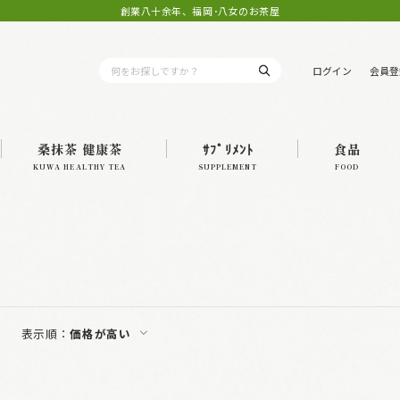
創業八十余年、福岡･八女のお茶屋
ログイン
会員登
桑抹茶 健康茶
ｻﾌﾟﾘﾒﾝﾄ
食品
KUWA HEALTHY TEA
SUPPLEMENT
FOOD
表示順：
価格が高い