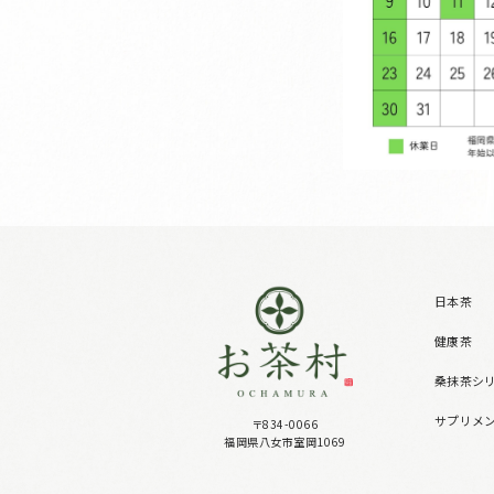
日本茶
健康茶
桑抹茶シ
サプリメ
〒834-0066
福岡県八女市室岡1069