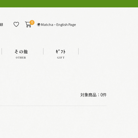
0
🌍 Matcha – English Page
録
その他
ｷﾞﾌﾄ
OTHER
GIFT
対象商品：0件