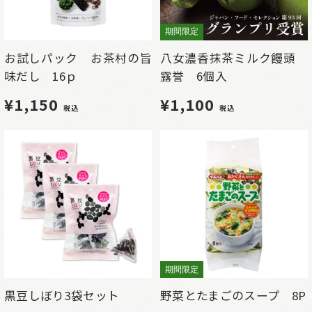
期間限定
お試しパック お茶村の旨
八女濃香抹茶ミルク饅頭
味だし 16ｐ
露誉 6個入
¥1,150
¥1,100
税込
税込
期間限定
黒豆しぼり3袋セット
野菜とたまごのスープ 8P