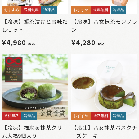
おすすめ
送料無料
冷凍品
おすすめ
送料無料
冷凍品
【冷凍】鯛茶漬けと旨味だ
【冷凍】八女抹茶モンブラ
しセット
ン
¥4,980
¥4,280
税込
税込
送料無料
冷凍品
おすすめ
送料無料
冷凍品
【冷凍】福来る抹茶クリー
【冷凍】八女抹茶バスクチ
ム大福9個入り
ーズケーキ