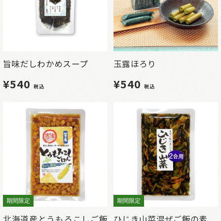
旨味だしわかめスープ
玉露ほろり
¥540
¥540
税込
税込
期間限定
期間限定
北海道産とうもろこしご飯
ひじき山菜混ぜご飯の素