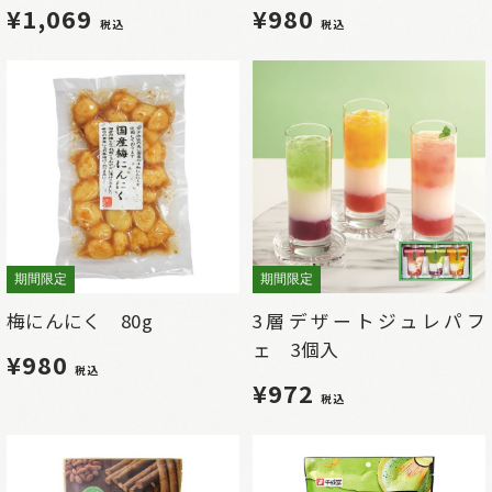
¥1,069
¥980
税込
税込
期間限定
期間限定
梅にんにく 80g
3層デザートジュレパフ
ェ 3個入
¥980
税込
¥972
税込