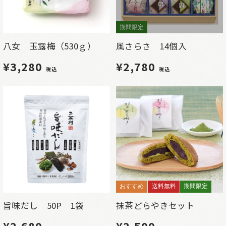
期間限定
八女 玉露梅（530ｇ）
風さらさ 14個入
¥3,280
¥2,780
税込
税込
おすすめ
送料無料
期間限定
旨味だし 50P 1袋
抹茶どらやきセット
¥2,680
¥2,500