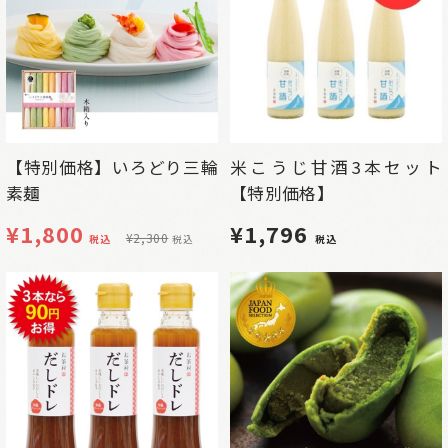
【特別価格】いろどり三輪
米こうじ甘酒3本セット
素麺
【特別価格】
¥
1,800
¥1,796
¥
2,300
税込
税込
税込