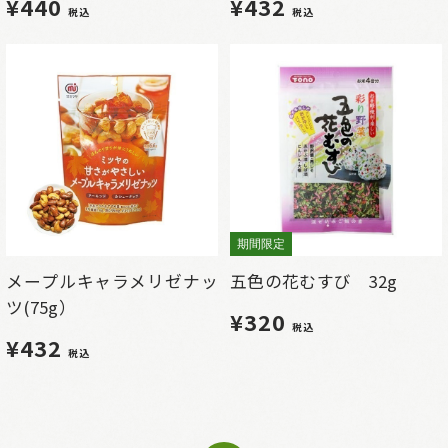
¥440
¥432
税込
税込
期間限定
メープルキャラメリゼナッ
五色の花むすび 32g
ツ(75g）
¥320
税込
¥432
税込