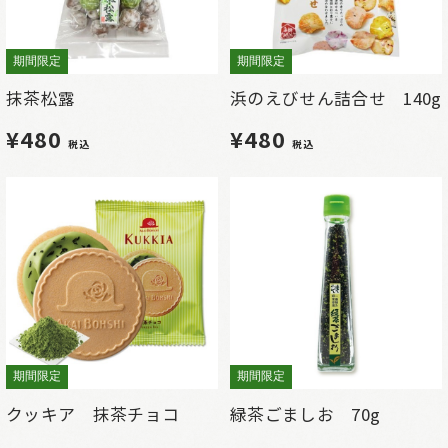
期間限定
期間限定
抹茶松露
浜のえびせん詰合せ 140g
¥480
¥480
税込
税込
期間限定
期間限定
クッキア 抹茶チョコ
緑茶ごましお 70g