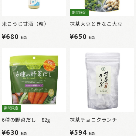
期間限定
米こうじ甘酒（粒）
抹茶大豆ときなこ大豆
¥680
¥650
税込
税込
期間限定
6種の野菜だし 82g
抹茶チョコクランチ
¥630
¥594
税込
税込