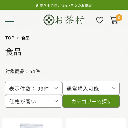
創業八十余年、福岡･八女のお茶屋
0
TOP
食品
食品
対象商品：
54件
表示件数：
99件
通常購入可能
価格が高い
カテゴリーで探す