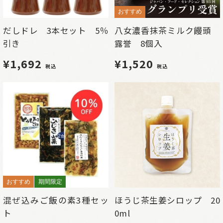
おすすめ
だしドレ 3本セット 5％
八女濃香抹茶ミルク饅頭
引き
露誉 8個入
¥1,692
¥1,520
税込
税込
おすすめ
期間限定
混ぜ込みご飯の素3種セッ
ほうじ茶生姜シロップ 20
ト
0ml