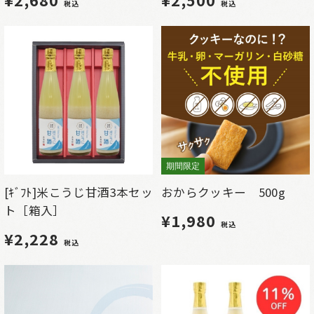
税込
税込
期間限定
[ｷﾞﾌﾄ]米こうじ甘酒3本セッ
おからクッキー 500g
ト［箱入］
¥1,980
税込
¥2,228
税込