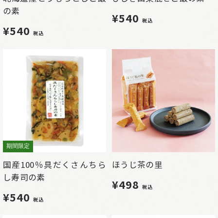
の素
¥540
税込
¥540
税込
期間限定
国産100％具だくさんちら
ほうじ茶の里
し寿司の素
¥498
税込
¥540
税込