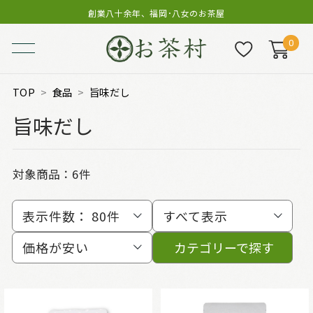
創業八十余年、福岡･八女のお茶屋
0
TOP
食品
旨味だし
旨味だし
対象商品：
6件
表示件数：
80件
すべて表示
価格が安い
カテゴリーで探す