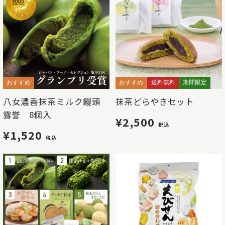
おすすめ
おすすめ
送料無料
期間限定
八女濃香抹茶ミルク饅頭
抹茶どらやきセット
露誉 8個入
¥2,500
税込
¥1,520
税込