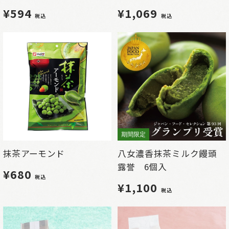
¥594
¥1,069
税込
税込
期間限定
抹茶アーモンド
八女濃香抹茶ミルク饅頭
露誉 6個入
¥680
税込
¥1,100
税込