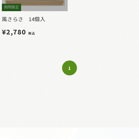
期間限定
風さらさ 14個入
¥2,780
税込
1