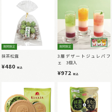
期間限定
期間限定
抹茶松露
3層デザートジュレパフ
ェ 3個入
¥480
税込
¥972
税込