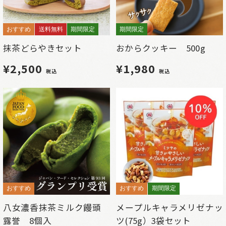
おすすめ
送料無料
期間限定
期間限定
抹茶どらやきセット
おからクッキー 500g
¥2,500
¥1,980
税込
税込
おすすめ
おすすめ
期間限定
八女濃香抹茶ミルク饅頭
メープルキャラメリゼナッ
露誉 8個入
ツ(75g）3袋セット