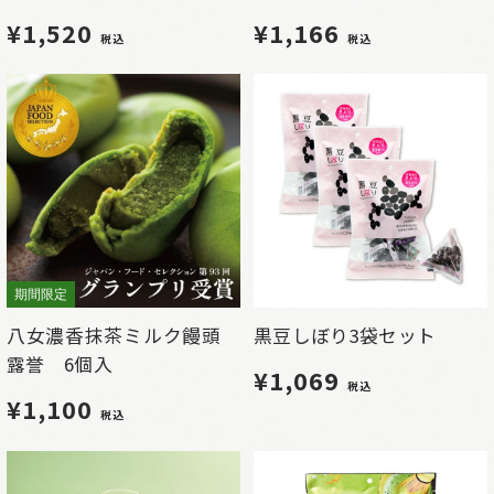
¥1,520
¥1,166
税込
税込
期間限定
八女濃香抹茶ミルク饅頭
黒豆しぼり3袋セット
露誉 6個入
¥1,069
税込
¥1,100
税込