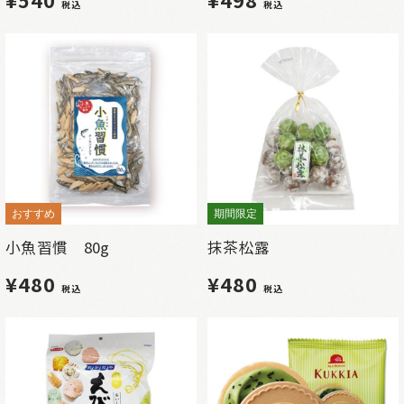
税込
税込
おすすめ
期間限定
小魚習慣 80g
抹茶松露
¥480
¥480
税込
税込