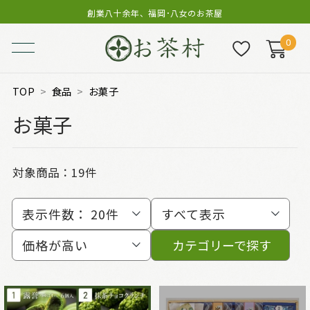
創業八十余年、福岡･八女のお茶屋
0
TOP
食品
お菓子
お菓子
対象商品：
19件
表示件数：
20件
すべて表示
価格が高い
カテゴリーで探す