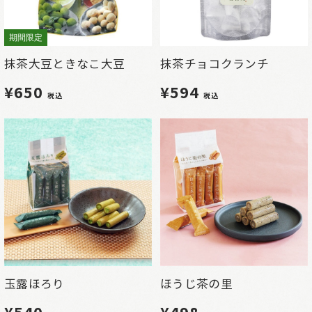
期間限定
抹茶大豆ときなこ大豆
抹茶チョコクランチ
¥650
¥594
税込
税込
玉露ほろり
ほうじ茶の里
¥540
¥498