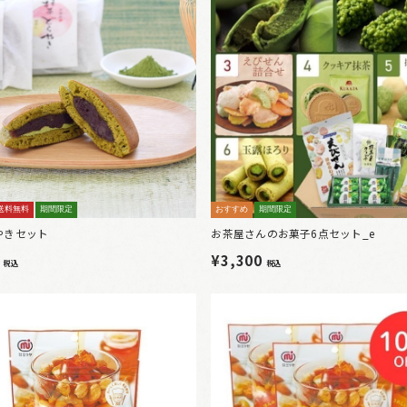
送料無料
期間限定
おすすめ
期間限定
やきセット
お茶屋さんのお菓子6点セット_e
0
¥3,300
税込
税込