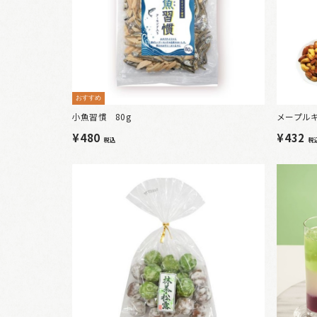
おすすめ
小魚習慣 80g
メープルキ
¥480
¥432
税込
税