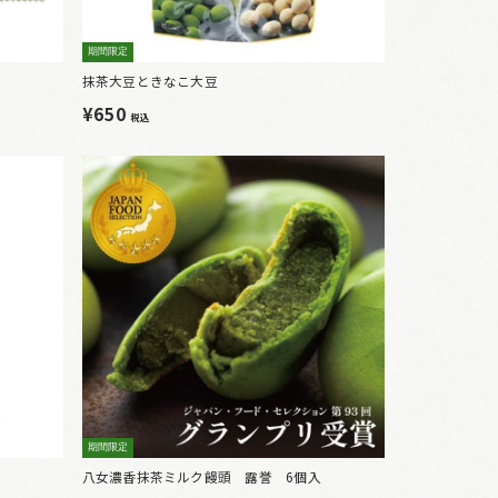
期間限定
抹茶大豆ときなこ大豆
¥650
税込
期間限定
八女濃香抹茶ミルク饅頭 露誉 6個入