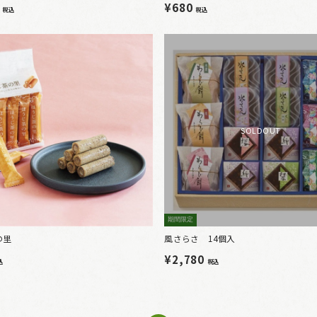
9
¥680
税込
税込
SOLDOUT
期間限定
の里
風さらさ 14個入
¥2,780
込
税込