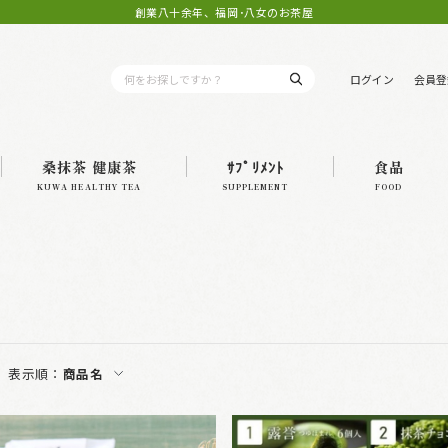
創業八十余年、福岡･八女のお茶屋
ログイン
会員登
桑抹茶 健康茶
ｻﾌﾟﾘﾒﾝﾄ
食品
KUWA HEALTHY TEA
SUPPLEMENT
FOOD
表示順：
商品名