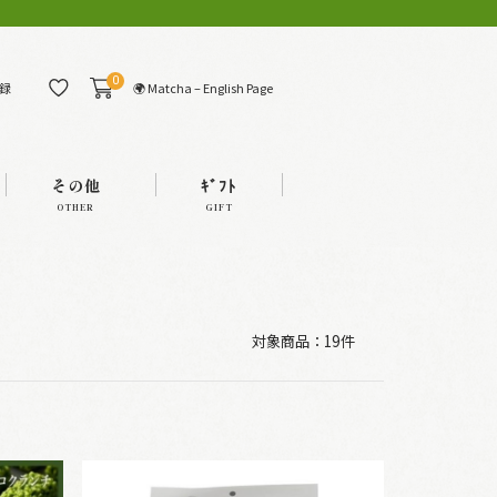
0
🌍 Matcha – English Page
録
その他
ｷﾞﾌﾄ
OTHER
GIFT
対象商品：
19件