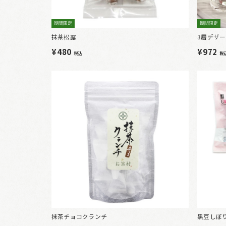
期間限定
期間限定
抹茶松露
3層デザ
¥480
¥972
税込
税
抹茶チョコクランチ
黒豆しぼ