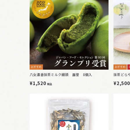
おすすめ
おすすめ
八女濃香抹茶ミルク饅頭 露誉 8個入
抹茶どら
¥1,520
¥2,50
税込