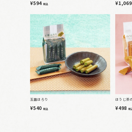
¥594
¥1,06
税込
玉露ほろり
ほうじ茶
¥540
¥498
税込
税