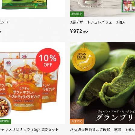
期間限定
モンド
3層デザートジュレパフェ 3個入
¥972
込
税込
期間限定
おすすめ
ャラメリゼナッツ(75g）3袋セット
八女濃香抹茶ミルク饅頭 露誉 8個入