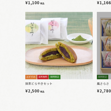
¥1,100
¥1,16
税込
おすすめ
送料無料
期間限定
期間限定
抹茶どらやきセット
風さらさ 
¥2,500
¥2,78
税込