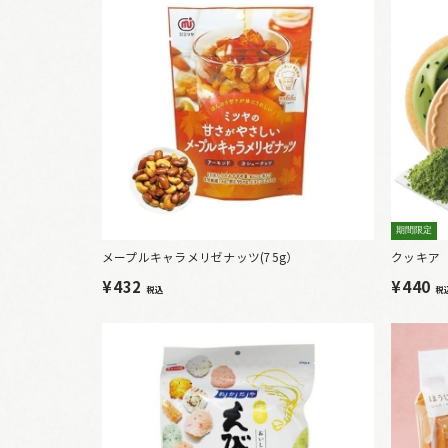
期間限定
メープルキャラメリゼナッツ(75g）
クッキア
¥432
¥440
税込
税