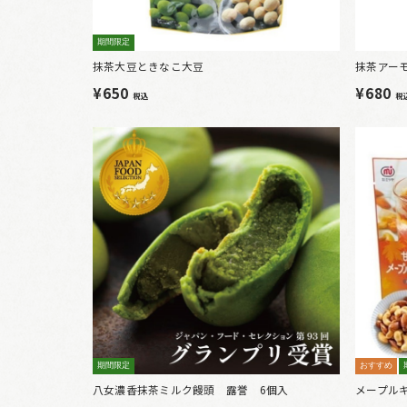
期間限定
抹茶大豆ときなこ大豆
抹茶アー
¥650
¥680
税込
税
期間限定
おすすめ
八女濃香抹茶ミルク饅頭 露誉 6個入
メープルキ