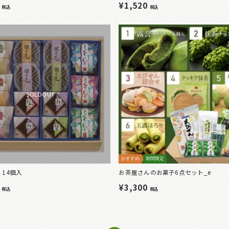
6
¥1,520
税込
税込
SOLDOUT
おすすめ
期間限定
14個入
お茶屋さんのお菓子6点セット_e
0
¥3,300
税込
税込