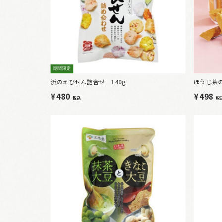
期間限定
浜のえびせん詰合せ 140g
ほうじ茶
¥480
¥498
税込
税