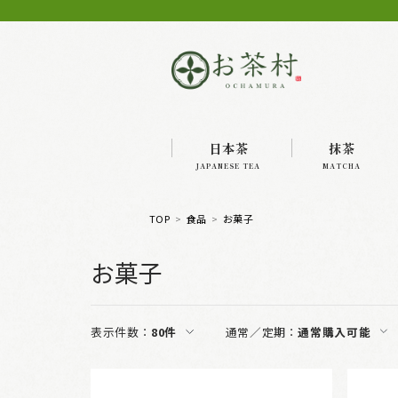
日本茶
抹茶
JAPANESE TEA
MATCHA
TOP
食品
お菓子
お菓子
表示件数：
80件
通常／定期：
通常購入可能