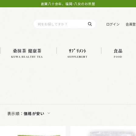
創業八十余年、福岡･八女のお茶屋
ログイン
会員登
桑抹茶 健康茶
ｻﾌﾟﾘﾒﾝﾄ
食品
KUWA HEALTHY TEA
SUPPLEMENT
FOOD
表示順：
価格が安い