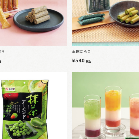
の里
玉露ほろり
¥540
込
税込