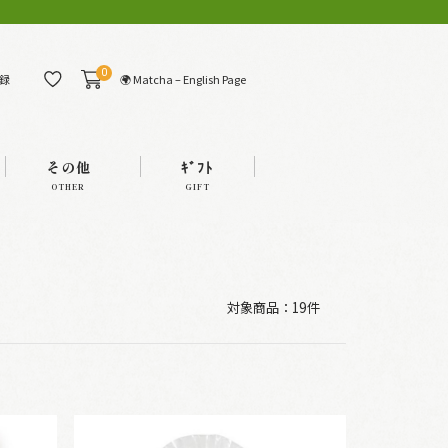
0
🌍 Matcha – English Page
録
その他
ｷﾞﾌﾄ
OTHER
GIFT
対象商品：
19件