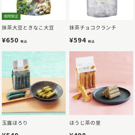
期間限定
抹茶大豆ときなこ大豆
抹茶チョコクランチ
¥650
¥594
税込
税込
玉露ほろり
ほうじ茶の里
¥540
¥498