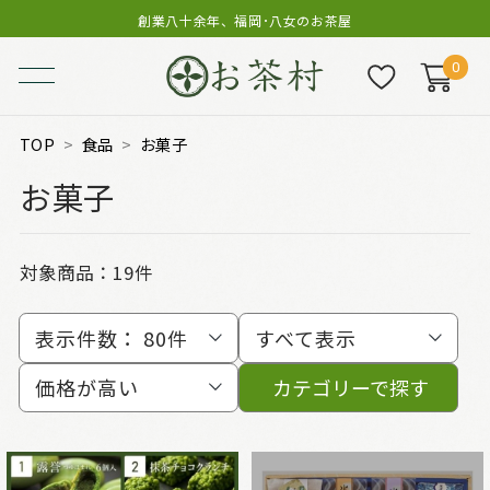
創業八十余年、福岡･八女のお茶屋
0
TOP
食品
お菓子
お菓子
対象商品：
19件
表示件数：
80件
すべて表示
価格が高い
カテゴリーで探す