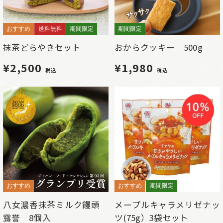
おすすめ
送料無料
期間限定
期間限定
抹茶どらやきセット
おからクッキー 500g
¥2,500
¥1,980
税込
税込
おすすめ
おすすめ
期間限定
八女濃香抹茶ミルク饅頭
メープルキャラメリゼナッ
露誉 8個入
ツ(75g）3袋セット