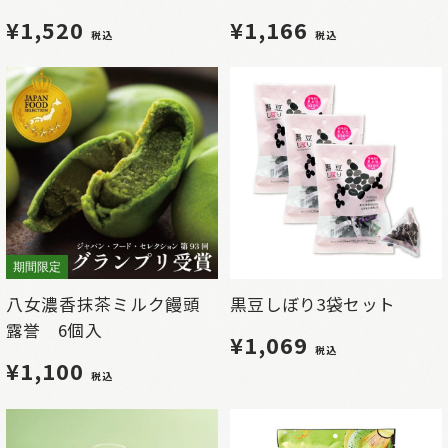
¥1,520
¥1,166
税込
税込
期間限定
八女濃香抹茶ミルク饅頭
黒豆しぼり3袋セット
露誉 6個入
¥1,069
税込
¥1,100
税込