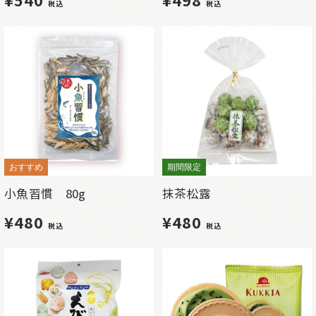
税込
税込
おすすめ
期間限定
小魚習慣 80g
抹茶松露
¥480
¥480
税込
税込