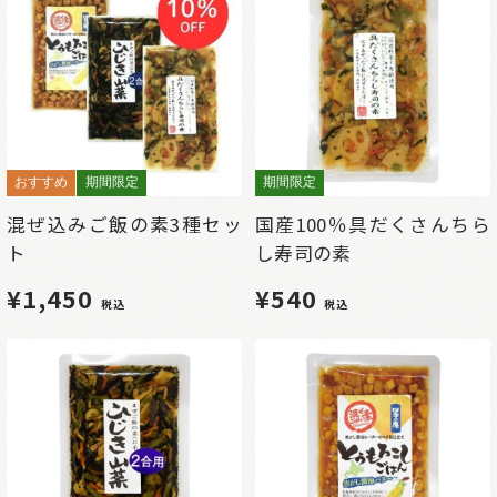
おすすめ
期間限定
期間限定
混ぜ込みご飯の素3種セッ
国産100％具だくさんちら
ト
し寿司の素
¥1,450
¥540
税込
税込