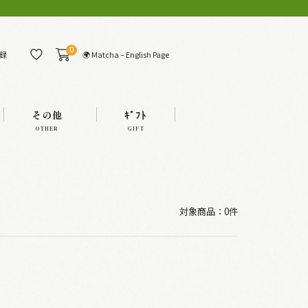
0
🌍 Matcha – English Page
録
その他
ｷﾞﾌﾄ
OTHER
GIFT
対象商品：0件