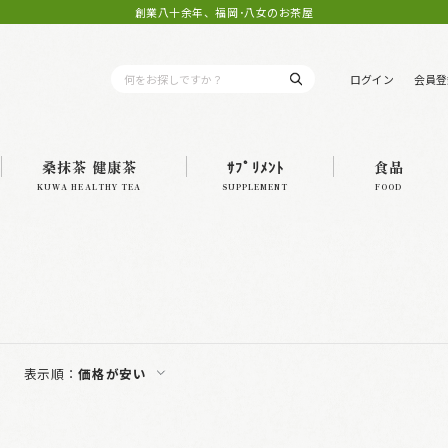
創業八十余年、福岡･八女のお茶屋
ログイン
会員登
桑抹茶 健康茶
ｻﾌﾟﾘﾒﾝﾄ
食品
KUWA HEALTHY TEA
SUPPLEMENT
FOOD
表示順：
価格が安い