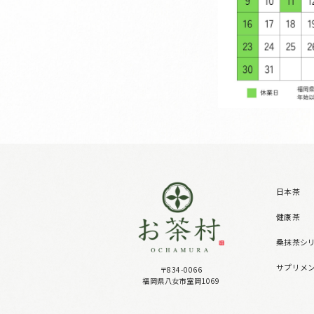
日本茶
健康茶
桑抹茶シ
サプリメ
〒834-0066
福岡県八女市室岡1069