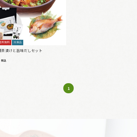
送料無料
冷凍品
鯛茶漬けと旨味だしセット
0
税込
1