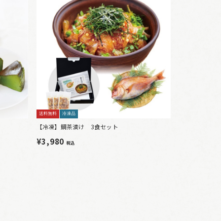
送料無料
冷凍品
【冷凍】鯛茶漬け 3食セット
¥3,980
税込