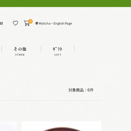
0
🌍 Matcha – English Page
録
その他
ｷﾞﾌﾄ
OTHER
GIFT
対象商品：
6件