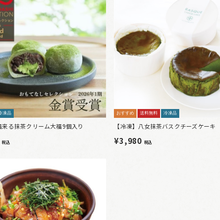
冷凍品
おすすめ
送料無料
冷凍品
福来る抹茶クリーム大福9個入り
【冷凍】八女抹茶バスクチーズケーキ
0
¥3,980
税込
税込