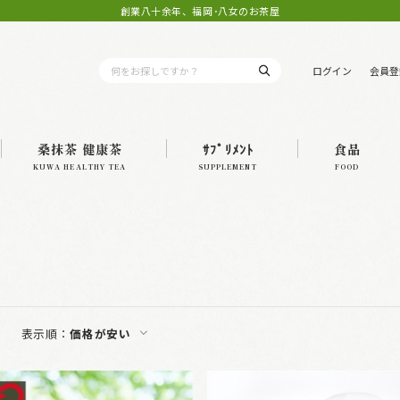
創業八十余年、福岡･八女のお茶屋
ログイン
会員登
桑抹茶 健康茶
ｻﾌﾟﾘﾒﾝﾄ
食品
KUWA HEALTHY TEA
SUPPLEMENT
FOOD
表示順：
価格が安い