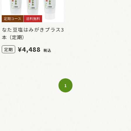
定期コース
送料無料
なた豆塩はみがきプラス3
本（定期）
¥
4,488
定期
税込
1