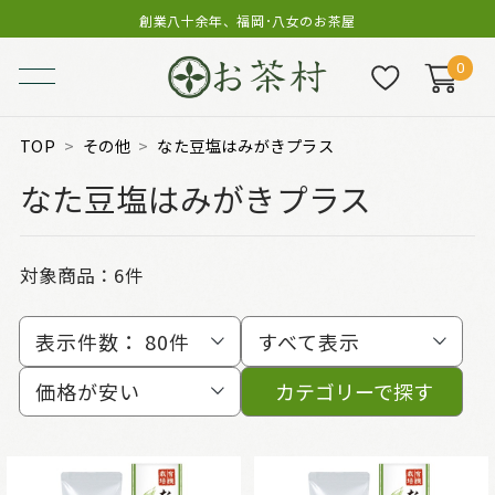
創業八十余年、福岡･八女のお茶屋
0
TOP
その他
なた豆塩はみがきプラス
なた豆塩はみがきプラス
対象商品：
6件
表示件数：
80件
すべて表示
価格が安い
カテゴリーで探す