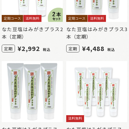
定期コース
送料無料
定期コース
送料無料
なた豆塩はみがきプラス2
なた豆塩はみがきプラス3
本（定期）
本（定期）
¥
2,992
¥
4,488
定期
定期
税込
税込
送料無料