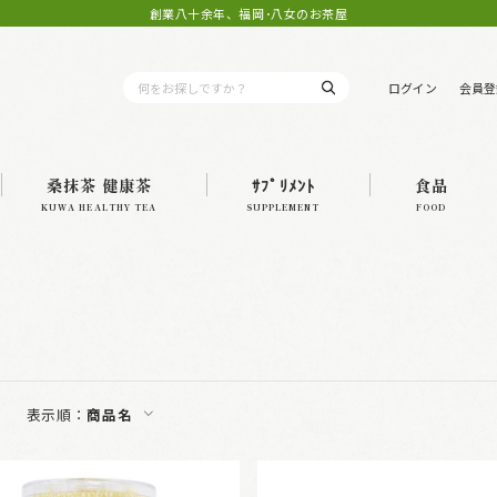
創業八十余年、福岡･八女のお茶屋
ログイン
会員登
桑抹茶 健康茶
ｻﾌﾟﾘﾒﾝﾄ
食品
KUWA HEALTHY TEA
SUPPLEMENT
FOOD
表示順：
商品名