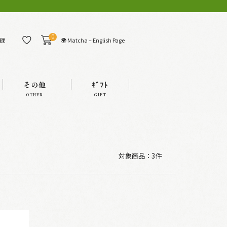
0
🌍 Matcha – English Page
録
その他
ｷﾞﾌﾄ
OTHER
GIFT
対象商品：
3件