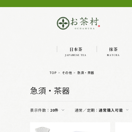
日本茶
抹茶
JAPANESE TEA
MATCHA
TOP
その他
急須・茶器
急須・茶器
表示件数：
20件
通常／定期：
通常購入可能