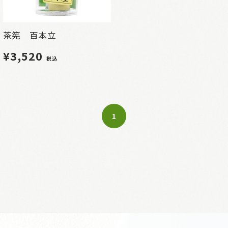
茶筅 百本立
¥3,520
税込
1