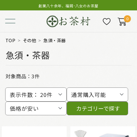
創業八十余年、福岡･八女のお茶屋
0
TOP
その他
急須・茶器
急須・茶器
対象商品：
3件
表示件数：
20件
通常購入可能
価格が安い
カテゴリーで探す