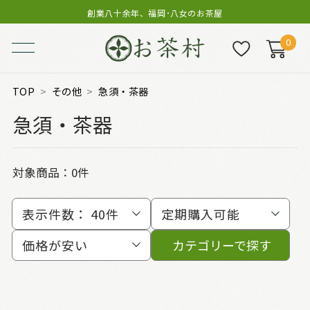
創業八十余年、福岡･八女のお茶屋
0
TOP
その他
急須・茶器
急須・茶器
対象商品：0件
表示件数：
40件
定期購入可能
価格が安い
カテゴリーで探す